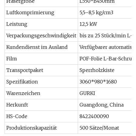
Fräsergröße
L550*B450mm
Luftkomprimierung
5,5–8,5 kg/cm3
Leistung
12,5 kW
Verpackungsgeschwindigkeit
bis zu 25 Stück/min L
Kundendienst im Ausland
Verfügbarer automatisc
Film
POF-Folie L-Bar-Schrum
Transportpaket
Sperrholzkiste
Spezifikation
3060*980*1680
Warenzeichen
GURKI
Herkunft
Guangdong, China
HS-Code
8422400090
Produktionskapazität
500 Sätze/Monat