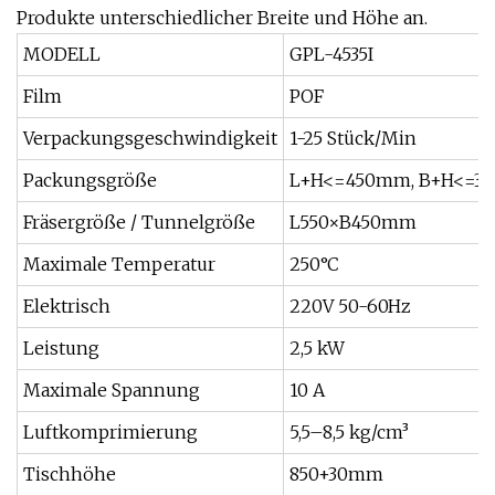
Produkte unterschiedlicher Breite und Höhe an.
MODELL
GPL-4535I
Film
POF
Verpackungsgeschwindigkeit
1-25 Stück/Min
Packungsgröße
L+H<=450mm, B+H<=3
Fräsergröße / Tunnelgröße
L550×B450mm
Maximale Temperatur
250°C
Elektrisch
220V 50-60Hz
Leistung
2,5 kW
Maximale Spannung
10 A
Luftkomprimierung
5,5–8,5 kg/cm³
Tischhöhe
850+30mm