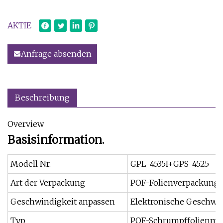
AKTIE
Anfrage absenden
Beschreibung
Overview
Basisinformation.
Modell Nr.
GPL-4535I+GPS-4525
Art der Verpackung
POF-Folienverpackung
Geschwindigkeit anpassen
Elektronische Geschwi
Typ
POF-Schrumpffolienma