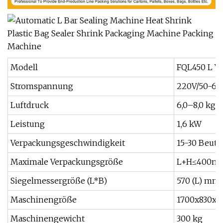
Modell
FQL450 L V
Stromspannung
220V/50-60
Luftdruck
6,0–8,0 kgf/
Leistung
1,6 kW
Verpackungsgeschwindigkeit
15-30 Beute
Maximale Verpackungsgröße
L+H≤400m
Siegelmessergröße (L*B)
570 (L) mm 
Maschinengröße
1700x830x
Maschinengewicht
300 kg