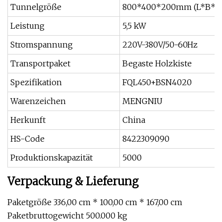
Tunnelgröße
800*400*200mm (L*B*H
Leistung
5,5 kW
Stromspannung
220V-380V/50-60Hz
Transportpaket
Begaste Holzkiste
Spezifikation
FQL450+BSN4020
Warenzeichen
MENGNIU
Herkunft
China
HS-Code
8422309090
Produktionskapazität
5000
Verpackung & Lieferung
Paketgröße 336,00 cm * 100,00 cm * 167,00 cm
Paketbruttogewicht 500.000 kg