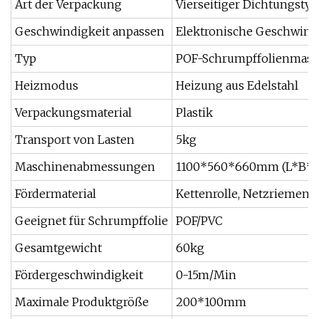
Art der Verpackung
Vierseitiger Dichtungstyp
Geschwindigkeit anpassen
Elektronische Geschwind
Typ
POF-Schrumpffolienmasc
Heizmodus
Heizung aus Edelstahl
Verpackungsmaterial
Plastik
Transport von Lasten
5kg
Maschinenabmessungen
1100*560*660mm (L*B*
Fördermaterial
Kettenrolle, Netzriemen, 
Geeignet für Schrumpffolie
POF/PVC
Gesamtgewicht
60kg
Fördergeschwindigkeit
0-15m/Min
Maximale Produktgröße
200*100mm