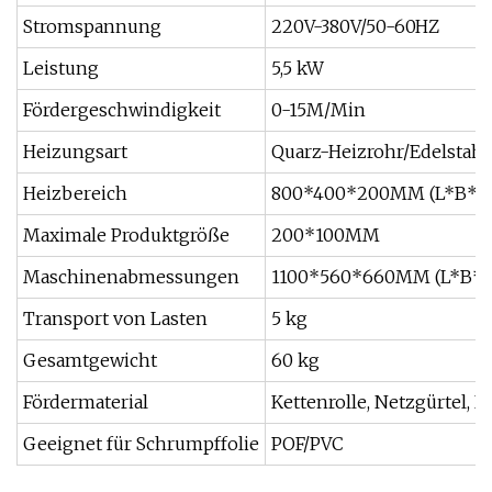
Stromspannung
220V-380V/50-60HZ
Leistung
5,5 kW
Fördergeschwindigkeit
0-15M/Min
Heizungsart
Quarz-Heizrohr/Edelstahl
Heizbereich
800*400*200MM (L*B*H
Maximale Produktgröße
200*100MM
Maschinenabmessungen
1100*560*660MM (L*B*
Transport von Lasten
5 kg
Gesamtgewicht
60 kg
Fördermaterial
Kettenrolle, Netzgürtel, 
Geeignet für Schrumpffolie
POF/PVC