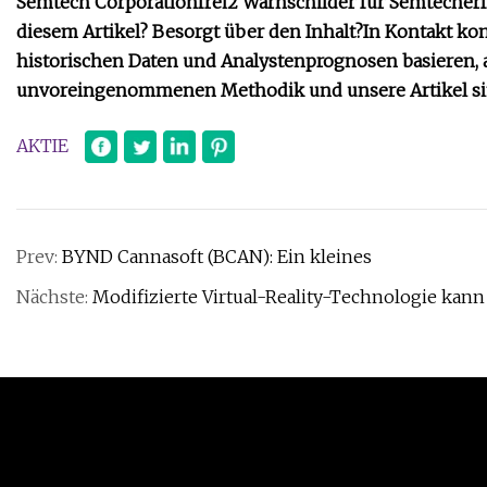
Semtech Corporation
frei
2 Warnschilder für Semtech
er
diesem Artikel? Besorgt über den Inhalt?
In Kontakt k
historischen Daten und Analystenprognosen basieren, 
unvoreingenommenen Methodik und unsere Artikel sind
AKTIE
Prev:
BYND Cannasoft (BCAN): Ein kleines
Nächste:
Modifizierte Virtual-Reality-Technologie kan