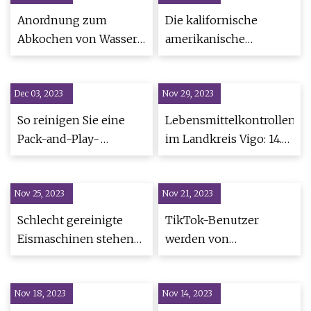
Anordnung zum
Die kalifornische
Abkochen von Wasser
amerikanische
in Miles City
Empfehlung zum
aufgehoben
Kochen von Wasser
Dec 03, 2023
Nov 29, 2023
bleibt in Kraft
So reinigen Sie eine
Lebensmittelkontrollen
Pack-and-Play-
im Landkreis Vigo: 14.
Matratze
August
Nov 25, 2023
Nov 21, 2023
Schlecht gereinigte
TikTok-Benutzer
Eismaschinen stehen
werden von
im Zusammenhang mit
Getränkeautomaten
drei Todesfällen durch
verärgert
Nov 18, 2023
Listerien in
Nov 14, 2023