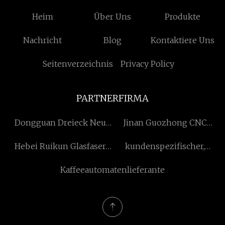
Heim
Über Uns
Produkte
Nachricht
Blog
Kontaktiere Uns
Seitenverzeichnis
Privacy Policy
PARTNERFIRMA
Dongguan Dreieck Neu
Jinan Guozhong CNC
Stoff Technologie Co., Ltd
Ausrüstung Co., Ltd.
Hebei Ruikun Glasfaser
kundenspezifischer,
Co., Ltd.
korrosionsbeständiger
Kaffeeautomatenlieferanten
lüfter