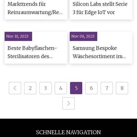
Washington: NPR
Markttrends für
Silicon Labs stellt Serie
Reinraumwartung/Reparaturdienste
3 für Edge IoT vor
2023 mit Analyse der
Hauptakteure Tecomak
Nov 10, 2023
Environmental
Nov 06, 2023
Services, Balazs
Beste Babyflaschen-
Samsung Bespoke
NanoAnalysis, Entrepix
Sterilisatoren des
Wäschesortiment im
Inc.
Jahres 2023
Test: Zeit
2
3
4
5
6
7
8
SCHNELLE NAVIGATION